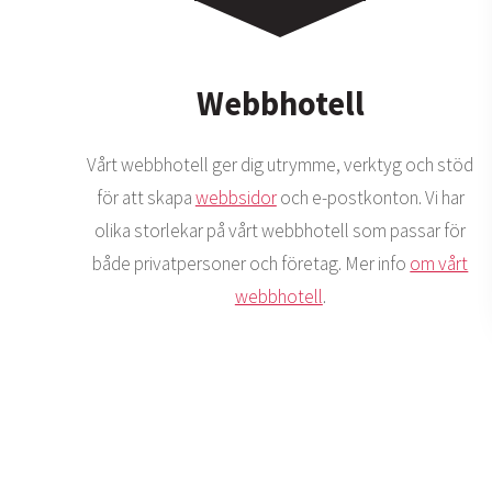
Webbhotell
Vårt webbhotell ger dig utrymme, verktyg och stöd
för att skapa
webbsidor
och e-postkonton. Vi har
olika storlekar på vårt webbhotell som passar för
både privatpersoner och företag. Mer info
om vårt
webbhotell
.