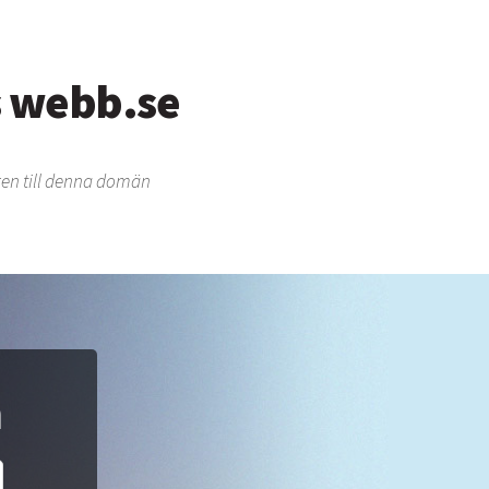
s webb.se
en till denna domän
n