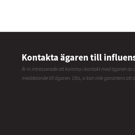
Kontakta ägaren till influen
Är ni intresserade att komma i kontakt med ägaren a
meddelande till ägaren. Obs, vi kan inte garantera att 