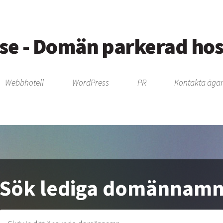
.se - Domän parkerad ho
Webbhotell
WordPress
PR
Kontakta ägar
Sök lediga domännam