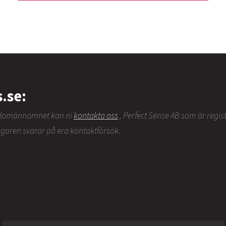
s.se:
v domännamnet kan ni
kontakta oss
, Perfect Sense AB som är regi
ägaren svarar på era kontaktförsök.